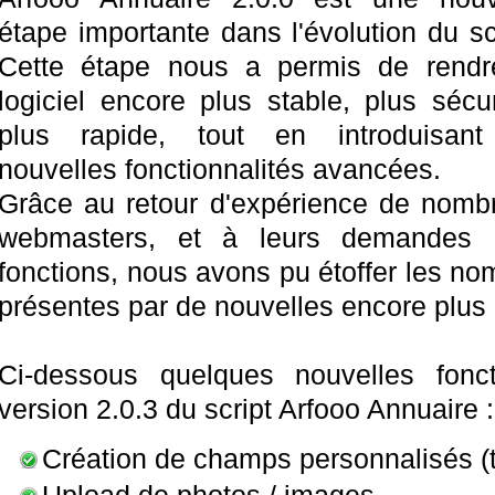
étape importante dans l'évolution du scr
e script d'annuaire est
développé et pensé p
Cette étape nous a permis de rendr
référencement naturel (SEO)
et intègre une 
logiciel encore plus stable, plus sécur
onctions spécialement dédiées pour vous perm
plus rapide, tout en introduisan
référencement de votre annuaire dans les moi
Rewrite, anti duplication de contenu, optim
nouvelles fonctionnalités avancées.
haque champ (titre html, meta description, balis
Grâce au retour d'expérience de nomb
webmasters, et à leurs demandes d'
Téléchargez-le, testez-le, et adoptez-l
fonctions, nous avons pu étoffer les no
centaines de webmasters dans le monde
.
présentes par de nouvelles encore plus
Ci-dessous quelques nouvelles fonct
version 2.0.3 du script Arfooo Annuaire :
Création de champs personnalisés (te