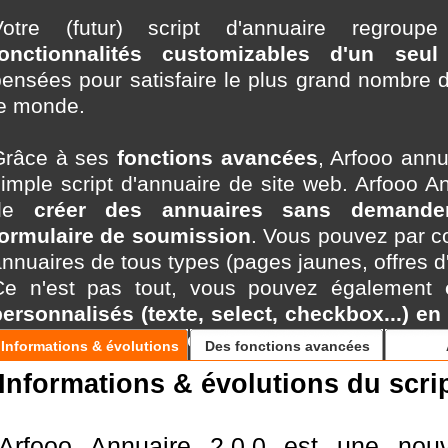
Votre (futur) script d'annuaire regro
fonctionnalités customizables d'un seul 
pensées pour satisfaire le plus grand nombre
le monde.
Grâce à ses
fonctions avancées
, Arfooo annu
imple script d'annuaire de site web. Arfooo 
de
créer des annuaires sans demande
formulaire de soumission
. Vous pouvez par c
nnuaires de tous types (pages jaunes, offres d'
Ce n'est pas tout, vous pouvez également
ersonnalisés (texte, select, checkbox...) en 
otre annuaire unique.
Informations & évolutions
Des fonctions avancées
Informations & évolutions du scri
Arfooo Annuaire est développé avec les
derni
architecture MVC, PHP 7 (programmation
avascript / Ajax (jQuery) et utilise l'encodage 
Arfooo Annuaire 2.0.0 est une nouv