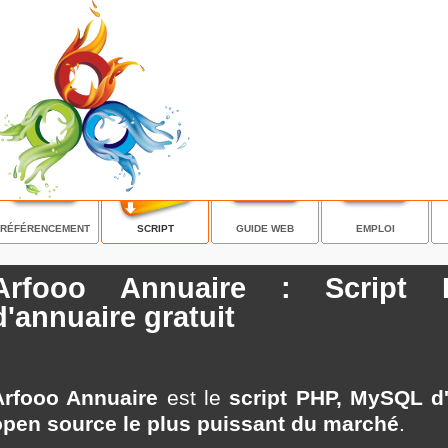
RÉFÉRENCEMENT
SCRIPT
GUIDE WEB
EMPLOI
Arfooo Annuaire : Script
d'annuaire gratuit
Arfooo Annuaire
est le
script PHP, MySQL d'
open source le plus puissant du marché
.